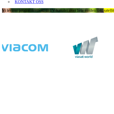
KONTAKT OSS
Vi leverer programinnhold til TV-kanaler over hele verden – til
satel