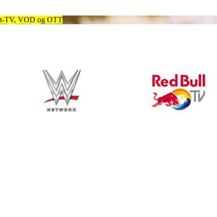
litt-TV, VOD og OTT