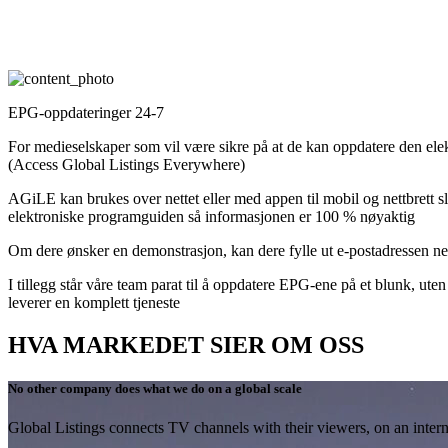
EPG-oppdateringer 24-7
For medieselskaper som vil være sikre på at de kan oppdatere den ele
(Access Global Listings Everywhere)
AGiLE kan brukes over nettet eller med appen til mobil og nettbrett 
elektroniske programguiden så informasjonen er 100 % nøyaktig
Om dere ønsker en demonstrasjon, kan dere fylle ut e-postadressen ned
I tillegg står våre team parat til å oppdatere EPG-ene på et blunk, uten a
leverer en komplett tjeneste
HVA MARKEDET SIER OM OSS
No other company does what we do on a global scale
Global Listings connects TV channels with their viewers, on an intern