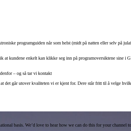
ktroniske programguiden når som helst (midt på natten eller selv på jul
slik at kundene enkelt kan klikke seg inn på programoversiktene sine i 
enfor – og så tar vi kontakt
t det går utover kvaliteten vi er kjent for. Dere står fritt til å velge hvi
ational basis. We’d love to hear how we can do this for your channel t