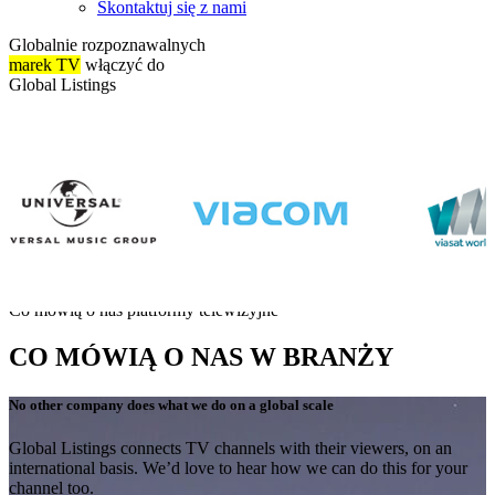
Skontaktuj się z nami
Globalnie rozpoznawalnych
marek TV
włączyć do
Global Listings
Co mówią o nas platformy telewizyjne
CO MÓWIĄ O NAS W BRANŻY
No other company does what we do on a global scale
Global Listings connects TV channels with their viewers, on an
international basis. We’d love to hear how we can do this for your
channel too.