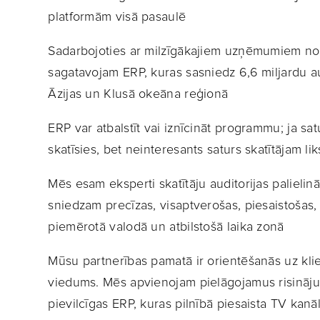
platformām visā pasaulē
Sadarbojoties ar milzīgākajiem uzņēmumiem noz
sagatavojam ERP, kuras sasniedz 6,6 miljardu a
Āzijas un Klusā okeāna reģionā
ERP var atbalstīt vai iznīcināt programmu; ja satu
skatīsies, bet neinteresants saturs skatītājam l
Mēs esam eksperti skatītāju auditorijas palielin
sniedzam precīzas, visaptverošas, piesaistošas
piemērotā valodā un atbilstošā laika zonā
Mūsu partnerības pamatā ir orientēšanās uz kli
viedums. Mēs apvienojam pielāgojamus risināju
pievilcīgas ERP, kuras pilnībā piesaista TV kanā