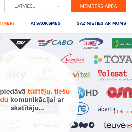
LATVIEŠU
MEMBERS AREA
RTNERI
ATSAUKSMES
SAZINIETIES AR MUMS
 piedāvā
tūlītēju, tiešu
idu
komunikācijai ar
skatītāju…