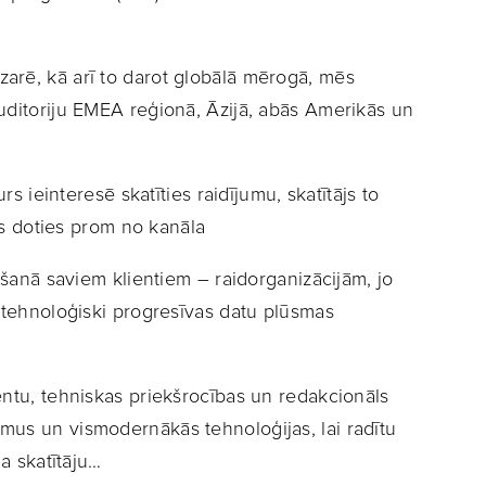
arē, kā arī to darot globālā mērogā, mēs
uditoriju EMEA reģionā, Āzijā, abās Amerikās un
rs ieinteresē skatīties raidījumu, skatītājs to
iks doties prom no kanāla
āšanā saviem klientiem – raidorganizācijām, jo
, tehnoloģiski progresīvas datu plūsmas
entu, tehniskas priekšrocības un redakcionāls
mus un vismodernākās tehnoloģijas, lai radītu
la skatītāju…