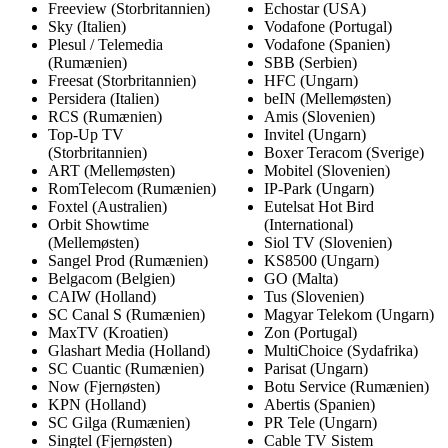
Freeview (Storbritannien)
Echostar (USA)
Sky (Italien)
Vodafone (Portugal)
Plesul / Telemedia
Vodafone (Spanien)
(Rumænien)
SBB (Serbien)
Freesat (Storbritannien)
HFC (Ungarn)
Persidera (Italien)
beIN (Mellemøsten)
RCS (Rumænien)
Amis (Slovenien)
Top-Up TV
Invitel (Ungarn)
(Storbritannien)
Boxer Teracom (Sverige)
ART (Mellemøsten)
Mobitel (Slovenien)
RomTelecom (Rumænien)
IP-Park (Ungarn)
Foxtel (Australien)
Eutelsat Hot Bird
Orbit Showtime
(International)
(Mellemøsten)
Siol TV (Slovenien)
Sangel Prod (Rumænien)
KS8500 (Ungarn)
Belgacom (Belgien)
GO (Malta)
CAIW (Holland)
Tus (Slovenien)
SC Canal S (Rumænien)
Magyar Telekom (Ungarn)
MaxTV (Kroatien)
Zon (Portugal)
Glashart Media (Holland)
MultiChoice (Sydafrika)
SC Cuantic (Rumænien)
Parisat (Ungarn)
Now (Fjernøsten)
Botu Service (Rumænien)
KPN (Holland)
Abertis (Spanien)
SC Gilga (Rumænien)
PR Tele (Ungarn)
Singtel (Fjernøsten)
Cable TV Sistem