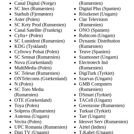
Canal Digital (Norge)
(Rumænien)
SC Ines (Rumænien)
Digital Plus (Spanien)
Starhub (Fjernøsten)
Röszkenet (Ungarn)
Aster (Polen)
Clar Television
SC Kety Prod (Rumænien)
(Rumænien)
Canal Satellite (Frankrig)
ONO (Spanien)
Cyfra+ (Polen)
Rubicom (Ungarn)
SC Lumident (Rumænien)
Dynamic Distribution
KDG (Tyskland)
(Rumænien)
Cyfrowy Polsat (Polen)
Teuve (Spanien)
SC Semsat (Rumænien)
Szamosnet (Ungarn)
Nova (Grækenland)
Electrotech Ind
MultiMedia (Polen)
(Rumænien)
SC Telesat (Rumænien)
DigiTurk (Tyrkiet)
ONTelecoms (Grækenland)
Szarvas (Ungarn)
N (Polen)
GMB Computers
SC Toro Media
(Rumænien)
(Rumænien)
DSmart (Tyrkiet)
OTE (Grækenland)
TACell (Ungarn)
Toya (Polen)
Greenzone (Rumænien)
Solpress (Rumænien)
Turksat (Tyrkiet)
Antenna (Ungarn)
Tarr (Ungarn)
Vectra (Polen)
Ideovet Serv (Rumænien)
UPC Romania (Rumænien)
Airtel (Indien)
Digi TV (Ungarn)
T-Kabel (Ungarn)