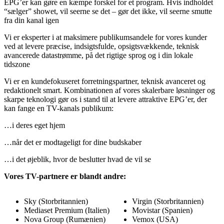
EPG’er kan gøre en kæmpe forskel for et program. Hvis indholdet
“sælger” showet, vil seerne se det – gør det ikke, vil seerne smutte
fra din kanal igen
Vi er eksperter i at maksimere publikumsandele for vores kunder
ved at levere præcise, indsigtsfulde, opsigtsvækkende, teknisk
avancerede datastrømme, på det rigtige sprog og i din lokale
tidszone
Vi er en kundefokuseret forretningspartner, teknisk avanceret og
redaktionelt smart. Kombinationen af vores skalerbare løsninger og
skarpe teknologi gør os i stand til at levere attraktive EPG’er, der
kan fange en TV-kanals publikum:
…i deres eget hjem
…når det er modtageligt for dine budskaber
…i det øjeblik, hvor de beslutter hvad de vil se
Vores TV-partnere er blandt andre:
Sky (Storbritannien)
Virgin (Storbritannien)
Mediaset Premium (Italien)
Movistar (Spanien)
Nova Group (Rumænien)
Vemox (USA)