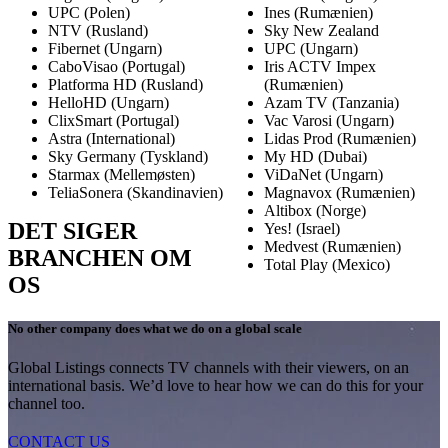
UPC (Polen)
Ines (Rumænien)
NTV (Rusland)
Sky New Zealand
Fibernet (Ungarn)
UPC (Ungarn)
CaboVisao (Portugal)
Iris ACTV Impex
Platforma HD (Rusland)
(Rumænien)
HelloHD (Ungarn)
Azam TV (Tanzania)
ClixSmart (Portugal)
Vac Varosi (Ungarn)
Astra (International)
Lidas Prod (Rumænien)
Sky Germany (Tyskland)
My HD (Dubai)
Starmax (Mellemøsten)
ViDaNet (Ungarn)
TeliaSonera (Skandinavien)
Magnavox (Rumænien)
Altibox (Norge)
DET SIGER
Yes! (Israel)
Medvest (Rumænien)
BRANCHEN OM
Total Play (Mexico)
OS
No other company does what we do on a global scale
Global Listings connects TV channels with their viewers, on an
international basis. We’d love to hear how we can do this for your
channel too.
CONTACT US